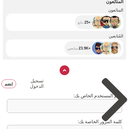
المتابَعون
amazing places !
+25
المتابَعون
+25
تتابع
+23.9K
المُتابعين
+23.9K
متابعين
تسجيل
انضم
الدخول
اسم المستخدم الخاص بك:
كلمة المرور الخاصة بك: