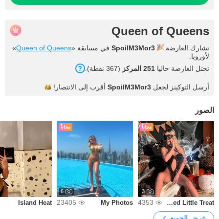
Queen of Queens
تشارك العارضة
SpoilM3Mor3
في مسابقة «
Queen of Queens
»
لأوروبا.
تحتل العارضة حاليا
251 المركز
(367 نقطة).
أرسل التوكينز لجعل
SpoilM3Mor3
أقرب إلى
الانتصار!
الصور
مجاناً
مجاناً
6
3
23405
4353
Island Heat
My Photos
Wicked Little Treat🎃👻
عرض الجميع