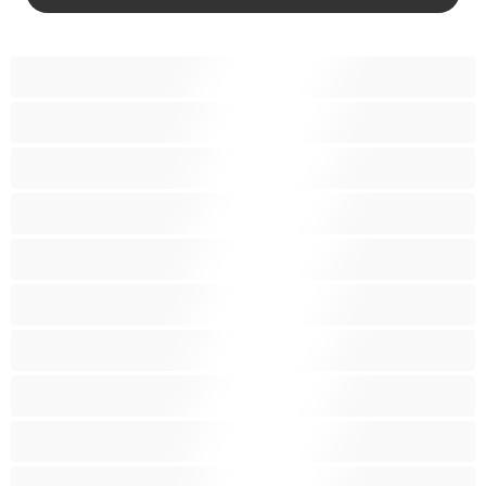
آسيوي
أفضل عارضات الدردشة الخاصة
اطلاق السوائل
الأدوات
الجدة
الجنس العبودي
الصبايا
اللاتينيات
المراهقين 18‏+
امرأة جميلة ضخمة