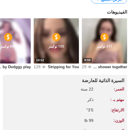
الفيديوهات
311 توكينز
100 توكينز
666 توكينز
10:52
9:59
128
29
by Dodggy play
Stripping for You
Lets take a shower together
السيرة الذاتية للعارضة
العمر:
22 سنة
مهتم بـ :
ذكر
الارتفاع:
5'3"
الوزن:
99 lb