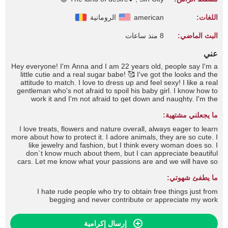
اللغات:
american
الرومانية
البث الماضي:
8 منذ ساعات
عني
Hey everyone! I'm Anna and I am 22 years old, people say I'm a
little cutie and a real sugar babe! 🥰 I've got the looks and the
attitude to match. I love to dress up and feel sexy! I like a real
gentleman who's not afraid to spoil his baby girl. I know how to
work it and I'm not afraid to get down and naughty. I'm the
complete package and I'm sure to drive you wild and fulfil all
ما يجعلني مشتهية:
your dreams and desires!
I love treats, flowers and nature overall, always eager to learn
more about how to protect it. I adore animals, they are so cute. I
like jewelry and fashion, but I think every woman does so. I
don`t know much about them, but I can appreciate beautiful
cars. Let me know what your passions are and we will have so
much fun, don't you think?I like to let things happen, without
ما يطفئ شهوتي:
rushing or pushing. We all have our limits, but I am sure we can
find a way to share amazing moments together, don`t you
I hate rude people who try to obtain free things just from
think?/ I hate one minute guys, I am the type of woman who
begging and never contribute or appreciate my work
loves to take her time in reaching the absolute sublime pleasure.
إرسال إكرامية