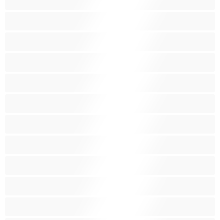
امرأة سمراء
بنات الجامعة
بيضاء البشرة
ثديين ضخمين
جنس جماعي
جنس شرجي
حامل
ربات المنزل
سحاق
سوداء البشرة