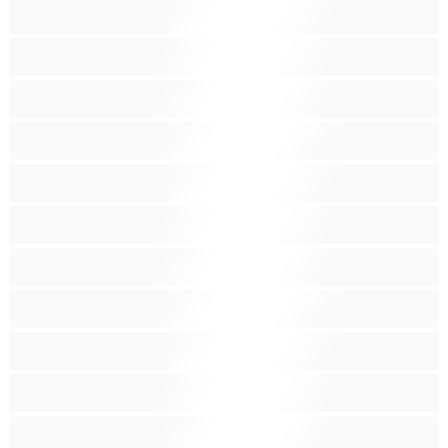
شقراء
صغيرات
صغيرة الثديين
صنم
صهباء
عرب
كبيرة الثديين
كس غزير الشعر
كس محلوق
مؤخرة كبيرة
متوسطة الثديين