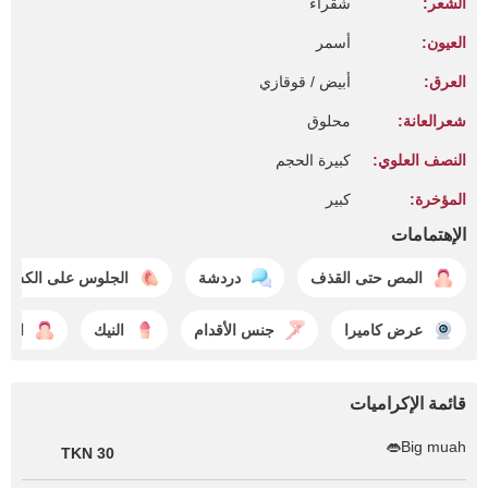
الشعر:
شقراء
العيون:
أسمر
العرق:
أبيض / قوقازي
شعرالعانة:
محلوق
النصف العلوي:
كبيرة الحجم
المؤخرة:
كبير
الإهتمامات
المص حتى القذف
دردشة
الجلوس على الكس
عرض كاميرا
جنس الأقدام
النيك
المص
قائمة الإكراميات
Big muah👄
30 TKN