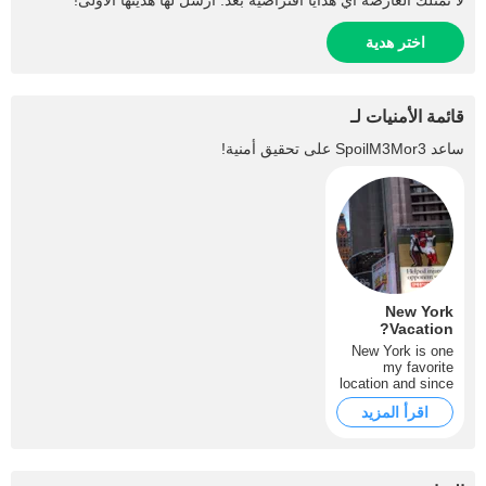
لا تمتلك العارضة أي هدايا افتراضية بعد. أرسل لها هديتها الأولى!
اختر هدية
قائمة الأمنيات لـ
ساعد
SpoilM3Mor3
على تحقيق أمنية!
New York
Vacation?
New York is one
my favorite
location and since
I saw this city in
اقرأ المزيد
the movie "New
York : Taxi" , I
wished to have a
vacantion there
and explore all